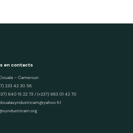
s en contacts
3 Douala – Cameroun
237) 233 42 30 58
237) 640 15 22 73
/
(+237) 683 01 42 70
doualasyndustricam@yahoo.fr
/
@syndustricam.org