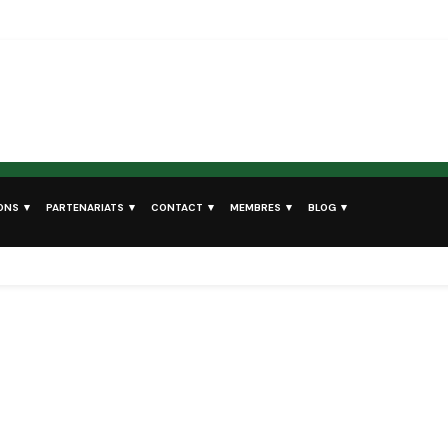
ONS
PARTENARIATS
CONTACT
MEMBRES
BLOG
5 Raisons pour adhérer