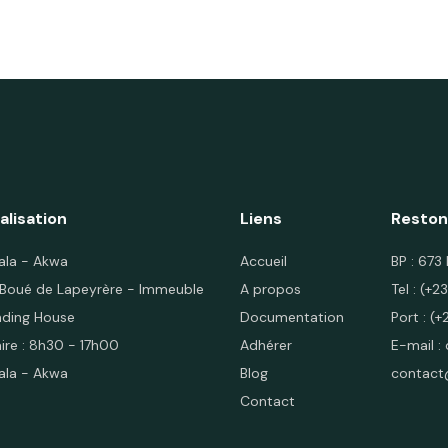
alisation
Liens
Reston
ala - Akwa
Accueil
BP : 67
 Boué de Lapeyrère - Immeuble
A propos
Tel : (+
nding House
Documentation
Port :
(+
ire : 8h30 - 17h00
Adhérer
E-mail :
ala - Akwa
Blog
contact
Contact