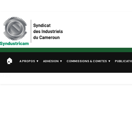
Syndustricam
Syndicat des Industriels du Cameroun
A PROPOS
ADHESION
COMMISSIONS & COMITES
PUBLICATI