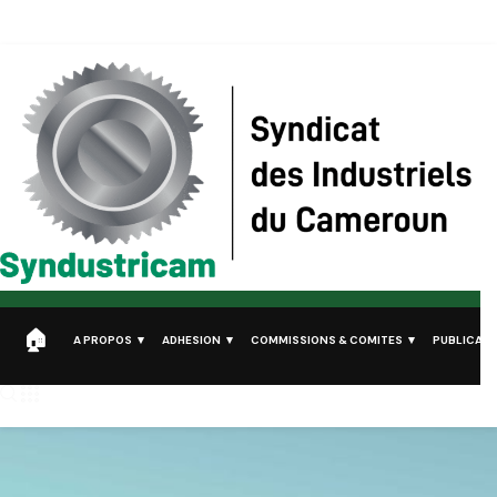
Syndustricam
Syndicat des Industriels du Cameroun
A PROPOS
ADHESION
COMMISSIONS & COMITES
PUBLICATI