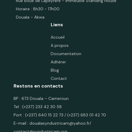
Rue Boué de Lapeyrère - Immeuble Standing House
Horaire : 8h30 - 17h00
Douala - Akwa
Liens
Accueil
A propos
Documentation
Adhérer
Blog
Contact
Restons en contacts
BP : 673 Douala – Cameroun
Tel : (+237) 233 42 30 58
Port :
(+237) 640 15 22 73
/
(+237) 683 01 42 70
E-mail :
doualasyndustricam@yahoo.fr
/
contact@syndustricam.org