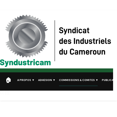
Syndustricam
Syndicat des Industriels du Cameroun
A PROPOS
ADHESION
COMMISSIONS & COMITES
PUBLICATI
Comités