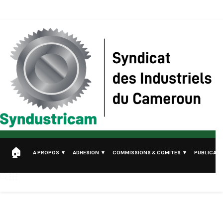
Syndustricam
Syndicat des Industriels du Cameroun
A PROPOS
ADHESION
COMMISSIONS & COMITES
PUBLICATI