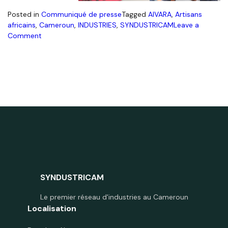
Posted in
Communiqué de presse
Tagged
AIVARA
,
Artisans
africains
,
Cameroun
,
INDUSTRIES
,
SYNDUSTRICAM
Leave a
on
Comment
Convention
de
collaboration
AIVARA-
SYNDUSTRICAM
SYNDUSTRICAM
Le premier réseau d'industries au Cameroun
Localisation