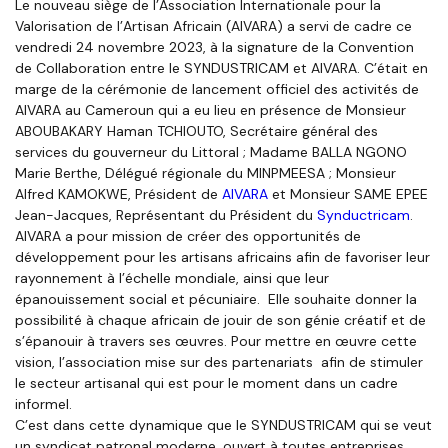
Le nouveau siège de l’Association Internationale pour la
Valorisation de l’Artisan Africain (AIVARA) a servi de cadre ce
vendredi 24 novembre 2023, à la signature de la Convention
de Collaboration entre le SYNDUSTRICAM et AIVARA. C’était en
marge de la cérémonie de lancement officiel des activités de
AIVARA au Cameroun qui a eu lieu en présence de Monsieur
ABOUBAKARY Haman TCHIOUTO, Secrétaire général des
services du gouverneur du Littoral ; Madame BALLA NGONO
Marie Berthe, Délégué régionale du MINPMEESA ; Monsieur
Alfred KAMOKWE, Président de
AIVARA
et Monsieur SAME EPEE
Jean-Jacques, Représentant du Président du
Synductricam
.
AIVARA a pour mission de créer des opportunités de
développement pour les artisans africains afin de favoriser leur
rayonnement à l’échelle mondiale, ainsi que leur
épanouissement social et pécuniaire. Elle souhaite donner la
possibilité à chaque africain de jouir de son génie créatif et de
s’épanouir à travers ses œuvres. Pour mettre en œuvre cette
vision, l’association mise sur des partenariats afin de stimuler
le secteur artisanal qui est pour le moment dans un cadre
informel.
C’est dans cette dynamique que le SYNDUSTRICAM qui se veut
un syndicat patronal moderne, ouvert à toutes entreprises