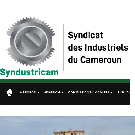
Syndustricam
Syndicat des Industriels du Cameroun
A PROPOS
ADHESION
COMMISSIONS & COMITES
PUBLICATI