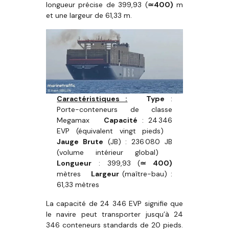
longueur précise de 399,93 (
≃
400)
m
et une largeur de 61,33 m.
Caractéristiques :
Type
:
Porte-conteneurs de classe
Megamax
Capacité
: 24 346
EVP (équivalent vingt pieds)
Jauge Brute
(JB) : 236 080 JB
(volume intérieur global)
Longueur
: 399,93 (
≃ 400)
mètres
Largeur
(maître-bau) :
61,33 mètres
La capacité de 24 346 EVP signifie que
le navire peut transporter jusqu’à 24
346 conteneurs standards de 20 pieds.